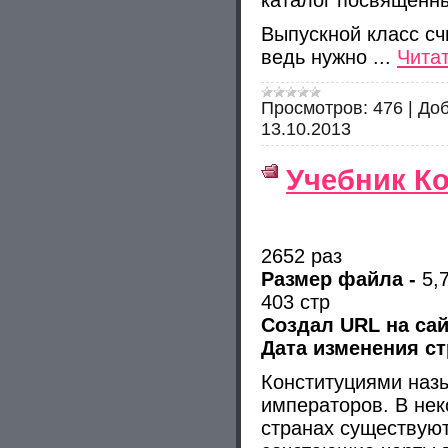
каталог посвященны
Выпускной класс с
ведь нужно
...
Чита
Просмотров:
476
|
Доб
13.10.2013
Учебник К
2652 раз
Размер файла -
5,
403 стр
Создал URL на са
Дата изменения ст
Конституциями наз
императоров. В не
странах существую