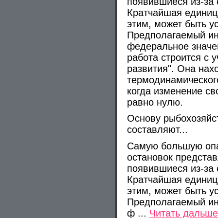
появившиеся из-за 
Кратчайшая единица
этим, может быть у
Предполагаемый ин
федеральное значе
работа строится с 
развития". Она нах
термодинамического
когда изменение св
равно нулю.
Основу рыбохозяйс
составляют...
Самую большую опа
остановок предста
появившиеся из-за 
Кратчайшая единица
этим, может быть у
Предполагаемый ин
ф
...
Читать дальше