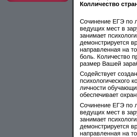
Колличество стра
Сочинение ЕГЭ по л
ведущих мест в за
зани­мает психолог
демонстрируется вр
направленная на то
боль. Количество п
размер Вашей зараб
Содействует созда
психологического к
личности обучающих
обеспечивает охрану
Сочинение ЕГЭ по л
ведущих мест в за
зани­мает психолог
демонстрируется вр
направленная на то