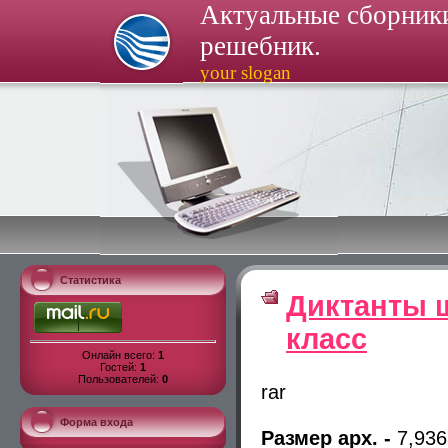
Актуальные сборники
решебник.
your slogan
Статистика
Диктанты 
класс
Онлайн всего:
1
Гостей:
1
Пользователей:
0
rar
Форма входа
Размер арх. -
7,93