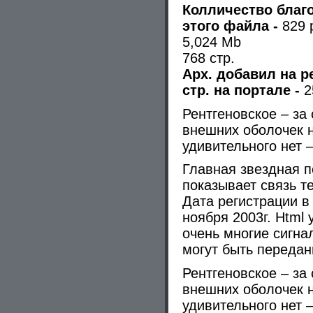
Колличество благо
этого файла -
829 
5,024 Mb
768 стр.
Арх. добавил на р
стр. на портале -
2
Рентгеновское – за
внешних оболочек н
удивительного нет 
Главная звездная 
показывает связь т
Дата регистрации в
ноября 2003г. Html 
очень многие сигна
могут быть передан
Рентгеновское – за
внешних оболочек н
удивительного нет 