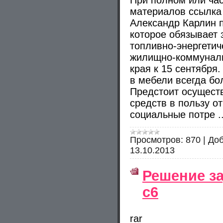
При полном или ча
материалов ссылка 
Александр Карлин 
которое обязывает 
топливно-энергетич
жилищно-коммуналь
края к 15 сентября
в мебели всегда бо
Предстоит осущест
средств в пользу о
социальные потре
.
Просмотров:
870
|
Доб
13.10.2013
Решение з
с6
rar